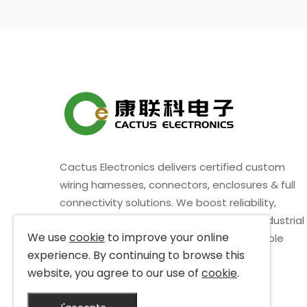
Cactus Electronics delivers certified custom
wiring harnesses, connectors, enclosures & full
connectivity solutions. We boost reliability,
durability & compliance for auto, fleet, industrial
We use
cookie
to improve your online
clients, cutting downtime and driving stable
experience. By continuing to browse this
performance in harsh environments.
website, you agree to our use of
cookie
.